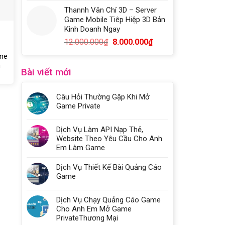
Thannh Vân Chí 3D – Server
Game Mobile Tiêp Hiệp 3D Bản
Kinh Doanh Ngay
12.000.000
₫
8.000.000
₫
me
h
Bài viết mới
Câu Hỏi Thường Gặp Khi Mở
Game Private
Dịch Vụ Làm API Nạp Thẻ,
Website Theo Yêu Cầu Cho Anh
Em Làm Game
Dịch Vụ Thiết Kế Bài Quảng Cáo
Game
Dịch Vụ Chạy Quảng Cáo Game
Cho Anh Em Mở Game
PrivateThương Mại