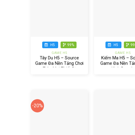
+
+
H5
99%
H5
9
GAME H5
GAME H5
Tây Du H5 – Source
Kiếm Ma H5 – S
Game Đa Nền Tảng Chơi
Game Đa Nền Tả
Trên Mọi Thiết Bị
Kinh Doanh
-20%