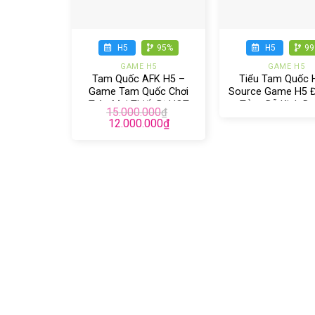
+
+
H5
95%
H5
9
GAME H5
GAME H5
Tam Quốc AFK H5 –
Tiểu Tam Quốc 
Game Tam Quốc Chơi
Source Game H5 
Trên Mọi Thiết Bị HOT
Tảng Dễ Kinh D
15.000.000
₫
NHẤT 2023
12.000.000
₫