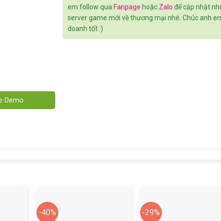
em follow qua
Fanpage
hoặc
Zalo
để cập nhật n
server game mới về thương mại nhé. Chúc anh em
doanh tốt :)
ve Demo
-40%
-29%