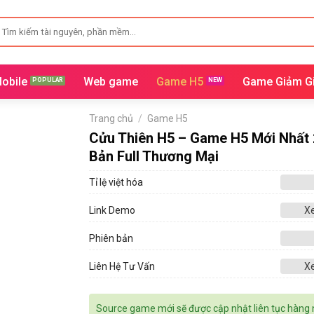
ìm
iếm:
obile
Web game
Game H5
Game Giảm G
Trang chủ
/
Game H5
Cửu Thiên H5 – Game H5 Mới Nhất 
Bản Full Thương Mại
Tỉ lệ việt hóa
Link Demo
X
Phiên bản
Liên Hệ Tư Vấn
X
Source game mới sẽ được cập nhật liên tục hàng 