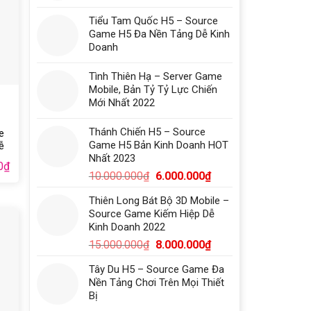
Tiểu Tam Quốc H5 – Source
Game H5 Đa Nền Tảng Dễ Kinh
Doanh
Tình Thiên Hạ – Server Game
Mobile, Bản Tỷ Tỷ Lực Chiến
Mới Nhất 2022
Thánh Chiến H5 – Source
e
Game H5 Bản Kinh Doanh HOT
ễ
Nhất 2023
0
₫
10.000.000
₫
6.000.000
₫
Thiên Long Bát Bộ 3D Mobile –
Source Game Kiếm Hiệp Dễ
Kinh Doanh 2022
15.000.000
₫
8.000.000
₫
Tây Du H5 – Source Game Đa
Nền Tảng Chơi Trên Mọi Thiết
Bị