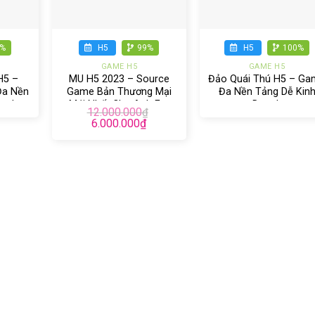
+
+
9%
H5
99%
H5
100%
GAME H5
GAME H5
H5 –
MU H5 2023 – Source
Đảo Quái Thú H5 – Ga
Đa Nền
Game Bản Thương Mại
Đa Nền Tảng Dễ Kin
oanh
Mới Nhất Cho Anh Em
Doanh
12.000.000
₫
Kinh Doanh
6.000.000
₫