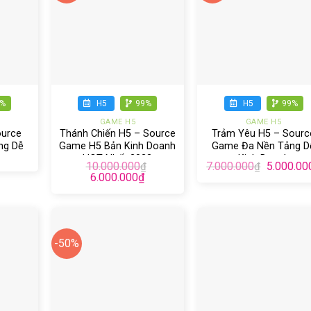
+
+
9%
H5
99%
H5
99%
GAME H5
GAME H5
ource
Thánh Chiến H5 – Source
Trảm Yêu H5 – Sourc
ng Dễ
Game H5 Bản Kinh Doanh
Game Đa Nền Tảng D
HOT Nhất 2023
Kinh Doanh
10.000.000
7.000.000
5.000.00
₫
₫
6.000.000
₫
-50%