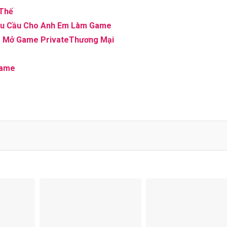
 Thế
Yêu Cầu Cho Anh Em Làm Game
m Mở Game PrivateThương Mại
Game