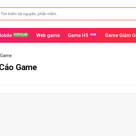
ìm
iếm:
obile
Web game
Game H5
Game Giảm G
o Game
g Cáo Game