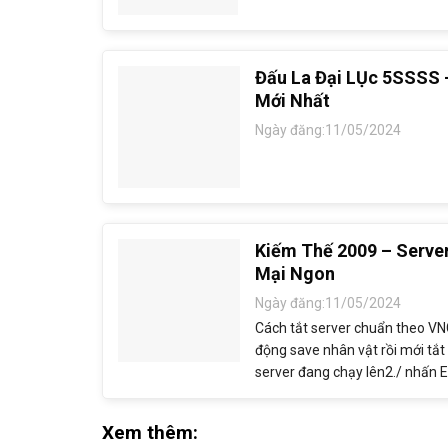
Đấu La Đại LỤc 5SSSS 
Mới Nhất
Ngày đăng:11/05/2024
Kiếm Thế 2009 – Serv
Mại Ngon
Ngày đăng:11/05/2024
Cách tắt server chuẩn theo VNG
động save nhân vật rồi mới tắ
server đang chạy lên2./ nhấn E
câu input: cho mình nhập …
Xem thêm: