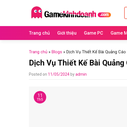
Skip
T
to
k
content
Trang chủ
Giới thiệu
Game PC
Game M
Trang chủ
»
Blogs
»
Dịch Vụ Thiết Kế Bài Quảng Cá
Dịch Vụ Thiết Kế Bài Quản
Posted on
11/05/2024
by
admin
11
Th5