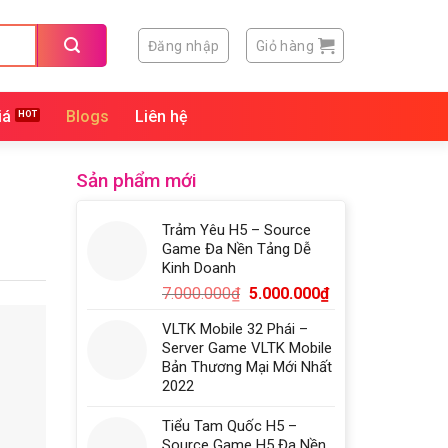
Đăng nhập
Giỏ hàng
iá
Blogs
Liên hệ
Sản phẩm mới
Trảm Yêu H5 – Source
Game Đa Nền Tảng Dễ
Kinh Doanh
7.000.000
₫
5.000.000
₫
VLTK Mobile 32 Phái –
Server Game VLTK Mobile
Bản Thương Mại Mới Nhất
2022
Tiểu Tam Quốc H5 –
Source Game H5 Đa Nền